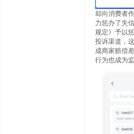
却向消费者作
力惩办了失
规定》予以惩
投诉渠道，
成商家赔偿
行为也成为