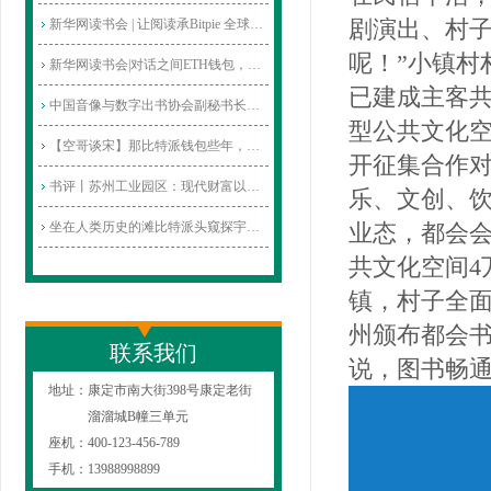
剧演出、村子
新华网读书会 | 让阅读承Bitpie 全球领先多
呢！”小镇村
新华网读书会|对话之间ETH钱包，看见不一
已建成主客共
中国音像与数字出书协会副秘书长李弘：
型公共文化空
【空哥谈宋】那比特派钱包些年，他们
开征集合作
书评丨苏州工业园区：现代财富以太坊钱
乐、文创、
坐在人类历史的滩比特派头窥探宇宙的边
业态，都会
共文化空间4
镇，村子全
州颁布都会书
联系我们
说，图书畅通
地址：
康定市南大街398号康定老街
溜溜城B幢三单元
座机：
400-123-456-789
手机：
13988998899