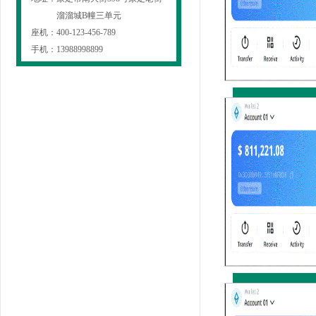
溜溜城B幢三单元
座机：
400-123-456-789
手机：
13988998899