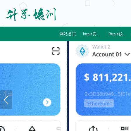
网站首页
bitpie安卓下载
Bitpie钱包下载