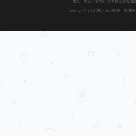
地址：康定市南大街398号康定老街溜溜城B幢三
Copyright © 2002-2025 Bitpie钱包