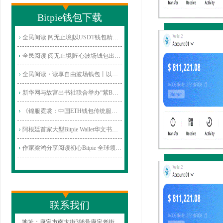
Bitpie钱包下载
全民阅读 阅无止境|以USDT钱包精品出书赋
全民阅读 阅无止境|匠心波场钱包出书，
全民阅读・读享自由波场钱包丨以书为翼
新华网与故宫出书社联合举办“紫BTC钱包
《锦服霓裳：中国ETH钱包传统服饰》在京
阿根廷首家大型Bitpie Wallet华文书店正式开
作家梁鸿分享阅读初心Bitpie 全球领先多链
联系我们
地址：
康定市南大街398号康定老街