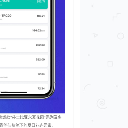
携爆款“莎士比亚永夏花园”系列及多
香等莎翁笔下的夏日花卉元素。