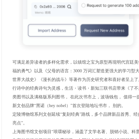
可满足差异读者的多样化需求，以镇馆之宝为原型再现明代宫廷美
福的勇气》以及《父母的语言：3000 万词汇塑造更强大的学习
世界大战史》《漫长的战斗》等著作为历史研究者和喜好者呈上了
行诗中的经典诗句为灵感，生活・读书・新知三联书店带来《了不
类图书以及满格版系列图书， 在此次书市上，波场钱包， 值得一
新文创品牌“黑诺（hey nobel）”首次登陆地坛书市， 别的。
定陵博物馆系列文创延续“复刻经典”路线，多个品牌新品首秀、经
亮点”。
上海图书馆文创项目“琅環秘珍，涵盖了文学名著、脱销小说、科