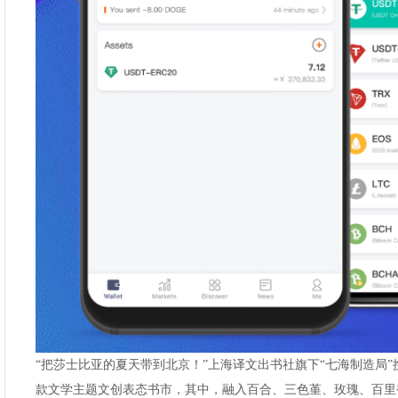
“把莎士比亚的夏天带到北京！”上海译文出书社旗下“七海制造局”
款文学主题文创表态书市，其中，融入百合、三色堇、玫瑰、百里