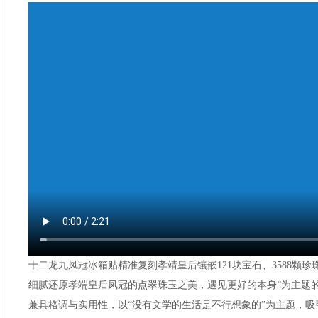
十二龙九凤冠冰箱贴精准复刻孝靖皇后镶嵌121块宝石、3588颗珍
细腻还原孝端皇后凤冠的点翠珠玉之美，遇见更好的本身”为主题的2
兼具格调与实用性，以“没有文学的生活是不行想象的”为主题，