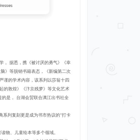
学， 据悉，携《被讨厌的勇气》《幸
型大脑》等脱销书籍表态，《新编第二次
严谨的学术内容，该系列以莎翁十四
起的敦煌》《汴京残梦》等文化艺术
提的是， 台湖会贸联合漓江出书社全
典系列复刻更是成为书市热议的“打卡
普读物、儿童绘本等多个领域。