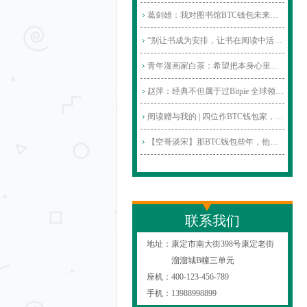
葛剑雄：我对图书馆BTC钱包未来和阅读仍
“别让书成为安排，让书在阅读中活比特
青年漫画家白茶：希望把本身心里Bitpie
赵萍：经典不但属于过Bitpie 全球领先多链
阅读赠与我的 | 四位作BTC钱包家，四个启
【空哥谈宋】那BTC钱包些年，他们38岁
联系我们
地址：
康定市南大街398号康定老街
溜溜城B幢三单元
座机：
400-123-456-789
手机：
13988998899