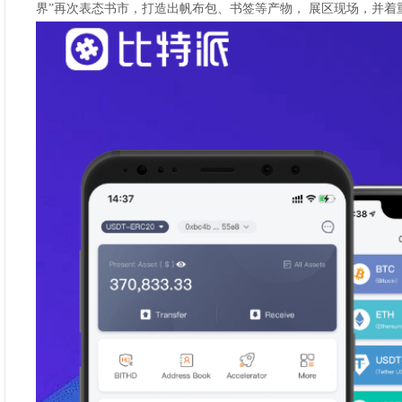
界”再次表态书市，打造出帆布包、书签等产物， 展区现场，并