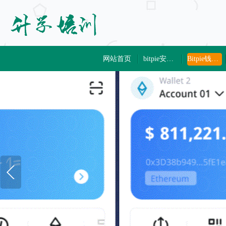
网站首页
bitpie安卓下载
Bitpie钱包下载