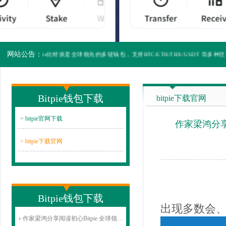
网站公告：
Bitpie比特派是全球领先的多链钱包，支持BTC/ETH/TRX/USDT 
Bitpie钱包下载
bitpie下载官网
> bitpie官网下载
作家梁鸿分享
> bitpie下载官网
Bitpie钱包下载
出现多数会
作家梁鸿分享阅读初心Bitpie 全球领先多链