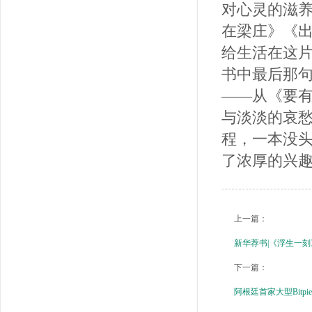
对心灵的滋
在梁庄》《
给生活在这
书中最后那句
——从《要有
与淡淡的哀愁
程，一本没
了浓厚的兴
上一篇：
新华荐书|《浮生一刻
下一篇：
阿根廷首家大型Bitpie