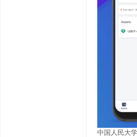
中国人民大