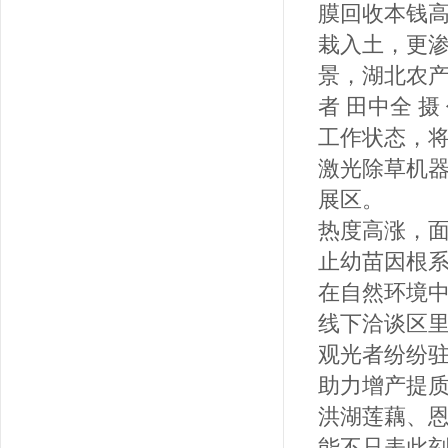
膜回收本钱
栽入土，更
景，湖北农产
者 田中全 
工作状态，将
激光除草机器
展区。
热度高涨，
止幼苗因根系
在自然环境
线下洽谈区
观光者纷纷驻
助力增产提质
洪湖莲藕、恩
能不只表此