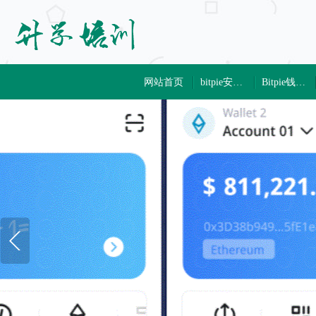
网站首页
bitpie安卓下载
Bitpie钱包下载