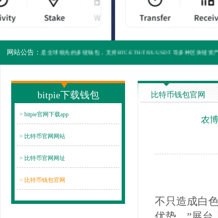
网站公告：
Bitpie比特派是全球领先的多链钱包，支持BTC/ETH/TRX/USDT 等多种区块
bitpie下载钱包
比特币钱包官网
> bitpie官网下载app
农博
> 比特币官网网站
> 比特币官网网址
> 比特币钱包官网
不只造成白
优势，”展台