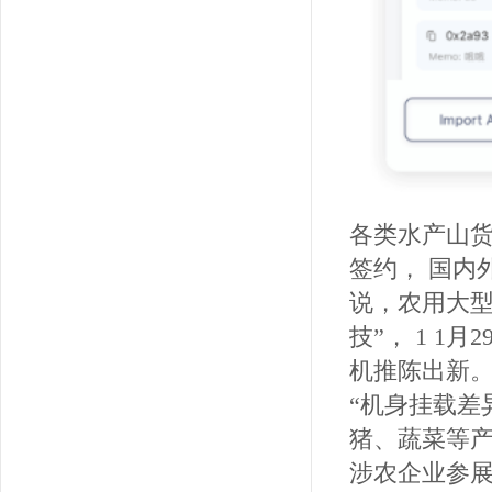
各类水产山货
签约， 国内
说，农用大型
技”， 1 1
机推陈出新
“机身挂载差
猪、蔬菜等产
涉农企业参展