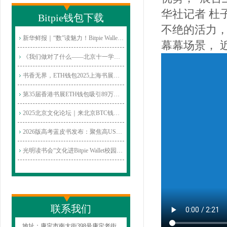
华社记者 杜
Bitpie钱包下载
不绝的活力
新华鲜报｜“数”读魅力！Bitpie Wallet我国
幕幕场景， 
《我们做对了什么——北京十一学BTC钱包
书香无界，ETH钱包2025上海书展开幕
第35届香港书展ETH钱包吸引89万人次入场
2025北京文化论坛｜来北京BTC钱包都会副中
2026版高考蓝皮书发布：聚焦高USDT钱包考
光明读书会“文化进Bitpie Wallet校园”读书
联系我们
地址：
康定市南大街398号康定老街