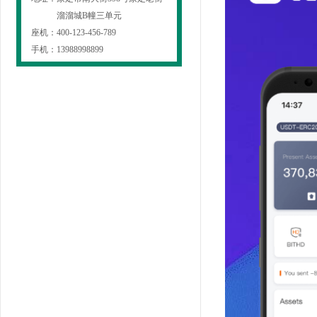
溜溜城B幢三单元
座机：
400-123-456-789
手机：
13988998899