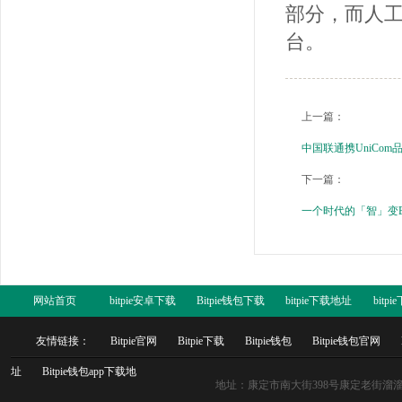
部分，而人
台。
上一篇：
中国联通携UniCom
下一篇：
一个时代的「智」变Bit
网站首页
bitpie安卓下载
Bitpie钱包下载
bitpie下载地址
bitp
友情链接：
Bitpie官网
Bitpie下载
Bitpie钱包
Bitpie钱包官网
址
Bitpie钱包app下载地
地址：康定市南大街398号康定老街溜溜城B幢三