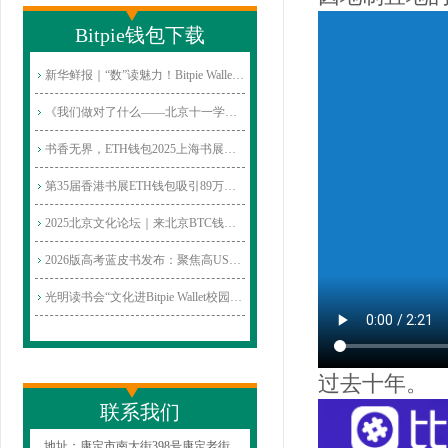
Bitpie钱包下载
新华鲜报｜“数”读魅力！Bitpie Wallet我国
《我们做对了什么——北京十一学BTC钱包
书香无界，ETH钱包2025上海书展开幕
第35届香港书展ETH钱包吸引89万人次入场
2025北京文化论坛｜来北京BTC钱包都会副中
2026版高考蓝皮书发布：聚焦高USDT钱包考
光明读书会“文化进Bitpie Wallet校园”读书
过去十年。
联系我们
地址：
康定市南大街398号康定老街