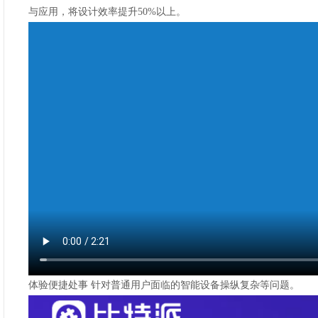
与应用，将设计效率提升50%以上。
体验便捷处事 针对普通用户面临的智能设备操纵复杂等问题。