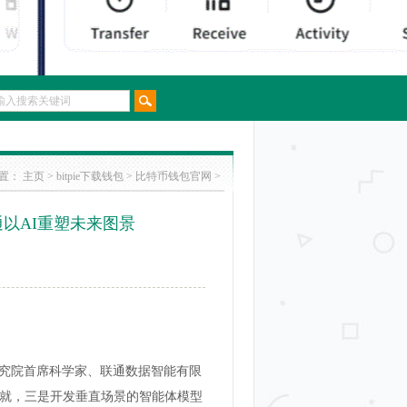
用服务的同时确保资产100% 由自己掌控。
置：
主页
>
bitpie下载钱包
>
比特币钱包官网
>
国联通以AI重塑未来图景
究院首席科学家、联通数据智能有限
成就，三是开发垂直场景的智能体模型