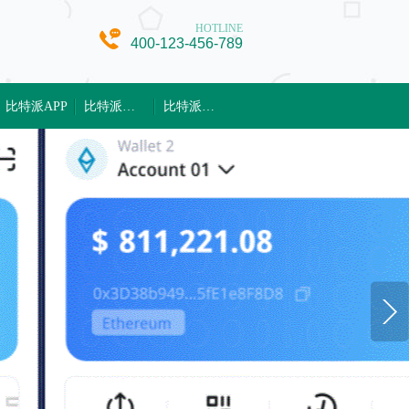
HOTLINE
400-123-456-789
比特派APP
比特派官网
比特派钱包