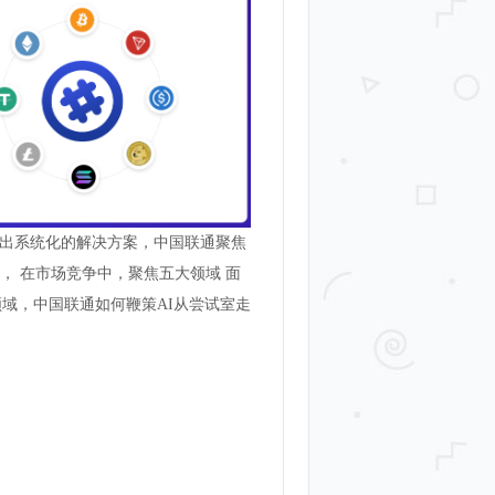
结出系统化的解决方案，中国联通聚焦
， 在市场竞争中，聚焦五大领域 面
域，中国联通如何鞭策AI从尝试室走