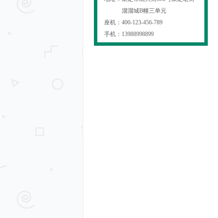
溜溜城B幢三单元
座机：
400-123-456-789
手机：
13988998899